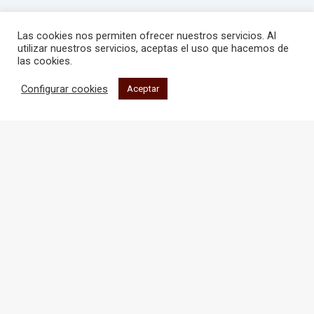
Las cookies nos permiten ofrecer nuestros servicios. Al
utilizar nuestros servicios, aceptas el uso que hacemos de
las cookies.
Configurar cookies
Aceptar
El vino se disfruta con moderación
Edificio Fuerte del Príncipe |
Pq Tomás Caballero nº 2
6ª Planta, Oficina 1
31006, Pamplona, Navarra, España
export@vinosnavarra.com